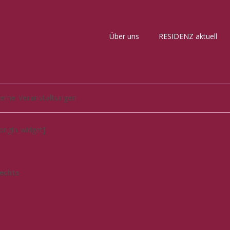
Über uns
RESIDENZ aktuell
terne Veranstaltungen
eorigin_widget]
rechts