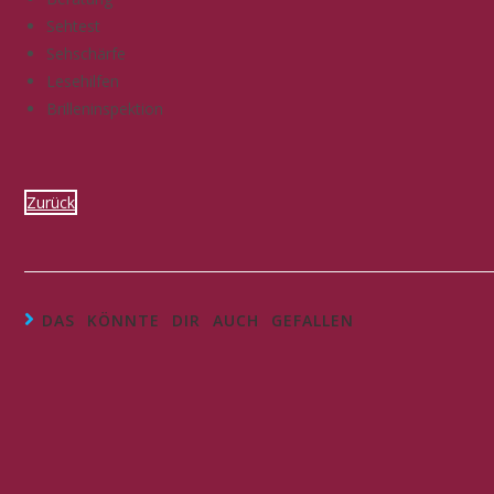
Sehtest
Sehschärfe
Lesehilfen
Brilleninspektion
Zurück
DAS KÖNNTE DIR AUCH GEFALLEN