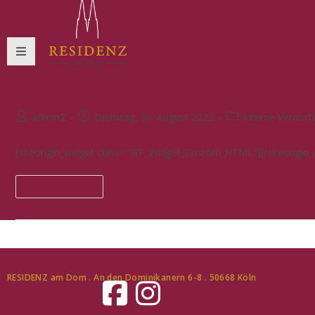
Fitnesstraining für die grauen Zellen
admin2
Dienstag, 30. August 2022
Interne Veranst
[siteorigin_widget class="WP_Widget_Custom_HTML"][/siteorigin_w
Weiterlesen
RESIDENZ am Dom . An den Dominikanern 6-8 . 50668 Köln