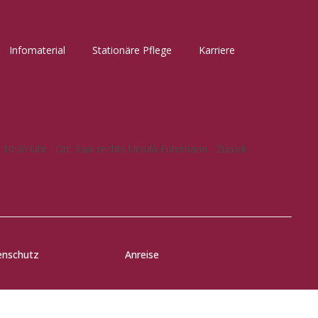
Infomaterial
Stationäre Pflege
Karriere
022 10:30 Uhr Ort: Saal rechts Ursula Fuhrmann Zurück
enschutz
Anreise