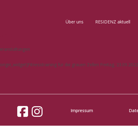
Über uns
RESIDENZ aktuell
llen
Veranstaltungen
rigin_widget]Fitnesstraining für die grauen Zellen Freitag, 23.09.2
Impressum
Dat