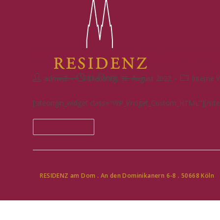
Fitnesstraining für die grauen Ze
admin2
Dienstag, 30. August 2022
Interne 
[siteorigin_widget class="WP_Widget_Custom_HTML"][/siteo
Weiterlesen
RESIDENZ am Dom . An den Dominikanern 6-8 . 50668 Köln