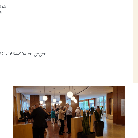
026
k
0221-1664-904 entgegen.