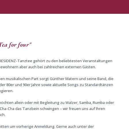
ea for four"
RESIDENZ-Tanztee gehört zu den beliebtesten Veranstaltungen
Bewohnern aber auch bei zahlreichen externen Gästen.
den musikalischen Part sorgt Günther Matern und seine Band, die
 der 80er und 90er Jahre sowie aktuelle Songs zu Standardtänzen
ngieren.
möchten allein oder mit Begleitung zu Walzer, Samba, Rumba oder
Cha-Cha das Tanzbein schwingen – wir freuen uns auf Ihren
ch.
bitten um vorherige Anmeldung. Gerne auch unter der