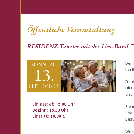
Öffentliche Veranstaltung
RESIDENZ-Tanztee mit der Live-Band "T
Der 
SONNTAG
13.
bei 
Für 
SEPTEMBER
Hits
arra
Einlass: ab 15.00 Uhr
Sie 
Beginn: 15.30 Uhr
Cha-
Eintritt: 10,00 €
Besu
Wir 