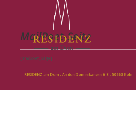
MailPoet-Seite
[mailpoet_page]
RESIDENZ am Dom . An den Dominikanern 6-8 . 50668 Köln